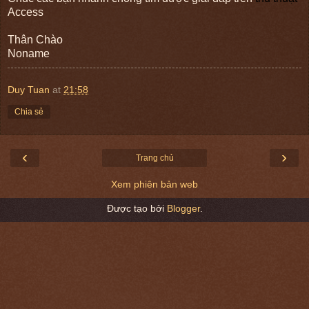
Access
Thân Chào
Noname
Duy Tuan
at
21:58
Chia sẻ
‹
›
Trang chủ
Xem phiên bản web
Được tạo bởi
Blogger
.