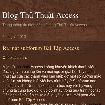
Blog Thủ Thuật Access
Trang thông tin diễn đàn và blog Thủ Thuật Access
20 thg 7, 2013
Ra mắt subforum Bài Tập Access
Chào các bạn,
Mặc dù
thủ thuật
Access không khuyến khích thành viên
đưa nguyên bài tập lên và mọi người giải hộ. Tuy nhiên,
nhu cầu của các thành viên cần giúp đỡ một số vướng mắc
khá lớn, và không biết viết hay trình bày ở Subforum nào
cho tiện, vì thế Noname xin lập ra box này với hy vọng
chúng ta cùng trao đổi giúp đỡ nhau trong quá trình học tập.
Các bạn có bài tập chưa giải quyết .được, mời post vào
subfroum
Bài Tập Access
Chúc các bạn nhanh chóng tìm được giải đáp trên
thủ thuật