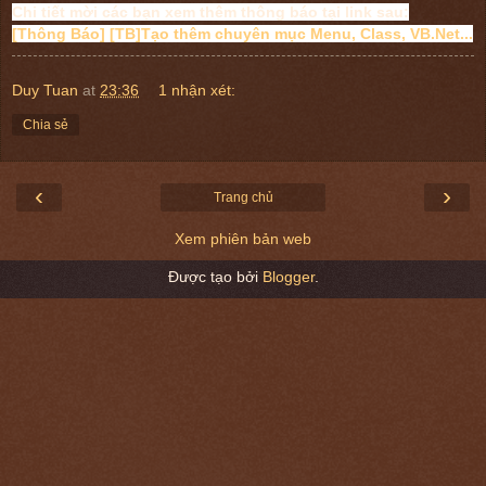
Chi tiết mời các bạn xem thêm thông báo tại link sau:
[Thông Báo] [TB]Tạo thêm chuyên mục Menu, Class, VB.Net...
Duy Tuan
at
23:36
1 nhận xét:
Chia sẻ
‹
›
Trang chủ
Xem phiên bản web
Được tạo bởi
Blogger
.