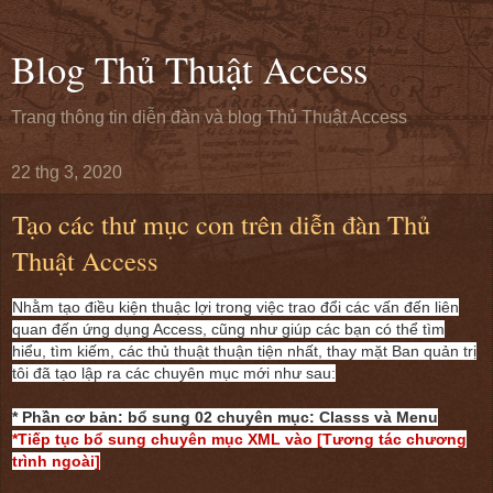
Blog Thủ Thuật Access
Trang thông tin diễn đàn và blog Thủ Thuật Access
22 thg 3, 2020
Tạo các thư mục con trên diễn đàn Thủ
Thuật Access
Nhằm tạo điều kiện thuậc lợi trong việc trao đổi các vấn đến liên
quan đến ứng dụng Access, cũng như giúp các bạn có thể tìm
hiểu, tìm kiếm, các thủ thuật thuận tiện nhất, thay mặt Ban quản trị
tôi đã tạo lập ra các chuyên mục mới như sau:
* Phần cơ bản: bổ sung 02 chuyên mục: Classs và Menu
*Tiếp tục bổ sung chuyên mục XML vào [Tương tác chương
trình ngoài]