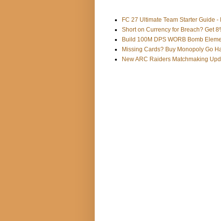
FC 27 Ultimate Team Starter Guide -
Short on Currency for Breach? Get 
Build 100M DPS WORB Bomb Elementa
Missing Cards? Buy Monopoly Go Ha
New ARC Raiders Matchmaking Updat