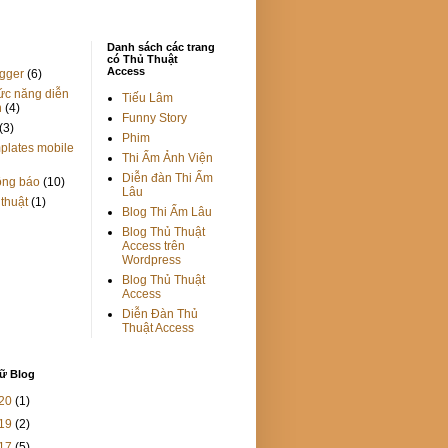
Danh sách các trang
có Thủ Thuật
Access
gger
(6)
c năng diễn
Tiếu Lâm
n
(4)
Funny Story
(3)
Phim
plates mobile
Thi Ẩm Ảnh Viện
Diễn đàn Thi Ẩm
ông báo
(10)
Lâu
 thuật
(1)
Blog Thi Ẩm Lâu
Blog Thủ Thuật
Access trên
Wordpress
Blog Thủ Thuật
Access
Diễn Đàn Thủ
Thuật Access
rữ Blog
20
(1)
19
(2)
17
(5)