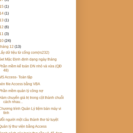
15
(1)
14
(1)
13
(1)
12
(6)
11
(3)
10
(24)
tháng 12
(13)
Lấy dữ liệu từ cổng com(rs232)
Set Mặc Định định dạng ngày tháng
Phần mềm kế toán DN nhỏ và vừa (QĐ
48)
MS Access- Toàn tập
nén file Access bằng VBA
Phần mềm quản lý công nợ
Hàm chuyển giá trị trong cột thành chuỗi
cách nhau...
Chương trình Quản Lý tiệm bán máy vi
tính
Mỗi người một câu thành thơ tứ tuyệt
Quản lý thư viện bằng Access