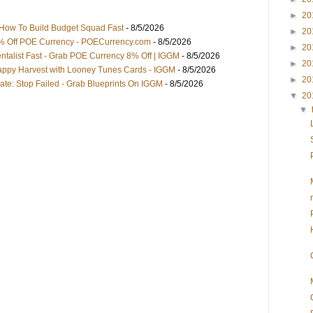
►
20
 How To Build Budget Squad Fast
- 8/5/2026
►
20
8% Off POE Currency - POECurrency.com
- 8/5/2026
►
20
list Fast - Grab POE Currency 8% Off | IGGM
- 8/5/2026
►
20
ppy Harvest with Looney Tunes Cards - IGGM
- 8/5/2026
►
20
e: Stop Failed - Grab Blueprints On IGGM
- 8/5/2026
▼
20
▼