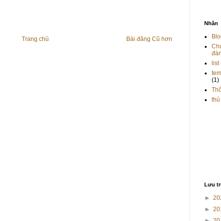
Nhãn
Blo
Trang chủ
Bài đăng Cũ hơn
Chứ
đà
list
tem
(1)
Th
thủ
Lưu t
►
20
►
20
►
20